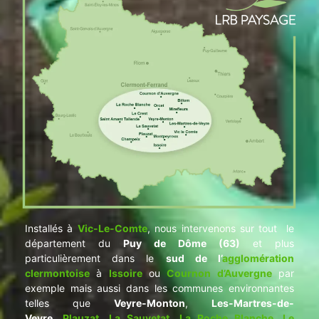
Installés à
Vic-Le-Comte
, nous intervenons sur tout le
département du
Puy de Dôme (63)
et plus
particulièrement dans le
sud de l’
agglomération
clermontoise
à
Issoire
ou
Cournon d’Auvergne
par
exemple mais aussi dans les communes environnantes
telles que
Veyre-Monton
,
Les-Martres-de-
Veyre
,
Plauzat
,
La Sauvetat
,
La Roche Blanche
,
Le