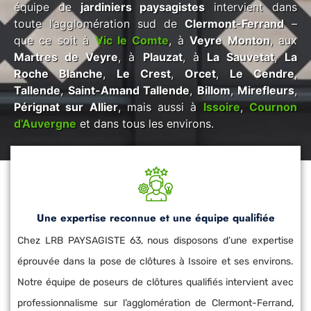
équipe de
jardiniers paysagistes
intervient dans
toute l’agglomération sud de
Clermont-Ferrand
–
que ce soit à
Vic le Comte
, à
Veyre Monton
, aux
Martres de Veyre
, à
Plauzat
, à
La Sauvetat
,
La
Roche Blanche
,
Le Crest
,
Orcet
,
Le Cendre
,
Tallende
,
Saint-Amand Tallende
,
Billom
,
Mirefleurs
,
Pérignat sur Allier
, mais aussi à
Issoire
,
Cournon
d’Auvergne
et dans tous les environs.
Une expertise reconnue et une équipe qualifiée
Chez LRB PAYSAGISTE 63, nous disposons d’une expertise
éprouvée dans la pose de clôtures à Issoire et ses environs.
Notre équipe de poseurs de clôtures qualifiés intervient avec
professionnalisme sur l’agglomération de Clermont-Ferrand,