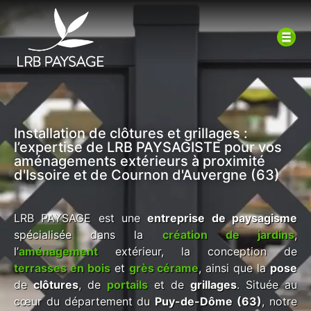
Installation de clôtures et grillages :
l’expertise de LRB PAYSAGISTE pour vos
aménagements extérieurs à proximité
d'Issoire et de Cournon d'Auvergne (63)
LRB PAYSAGE est une
entreprise de paysagisme
spécialisée dans la
création de jardins
,
l’
aménagement
extérieur, la conception de
terrasses en bois
et
grès cérame
, ainsi que la
pose
de
clôtures
, de
portails
et de
grillages
. Située au
cœur du département du
Puy-de-Dôme (63)
, notre