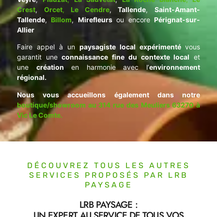
Crest
,
Orcet
,
Le Cendre
,
Tallende
,
Saint-Amant-
Tallende
,
Billom
,
Mirefleurs
ou encore
Pérignat-sur-
Allier
Faire appel à un
paysagiste local expérimenté
vous
garantit une
connaissance fine du contexte local
et
une
création
en harmonie avec l’
environnement
régional.
Nous vous accueillons également dans notre
boutique/showroom au 314 rue des Meuliers 63270 à
Vic Le Comte.
DÉCOUVREZ TOUS LES AUTRES
SERVICES PROPOSÉS PAR LRB
PAYSAGE
LRB PAYSAGE :
UN EXPERT AU SERVICE DE TOUS VOS