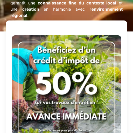
garantit une
connaissance fine du contexte local
et
une
création
en harmonie avec l’
environnement
régional.