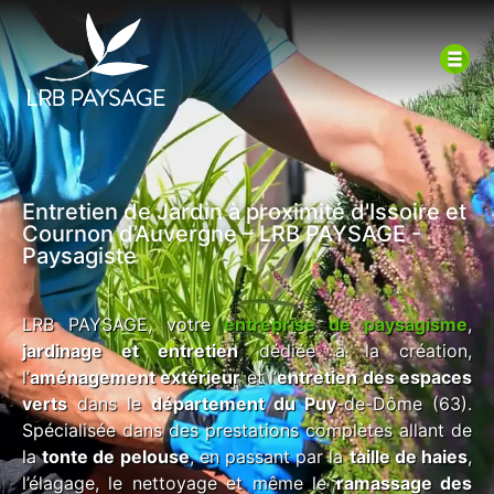
Entretien de Jardin à proximité d'Issoire et
Cournon d’Auvergne – LRB PAYSAGE -
Paysagiste
LRB PAYSAGE, votre
entreprise de paysagisme
,
jardinage et entretien
dédiée à la création,
l’
aménagement extérieur
et l’
entretien des espaces
verts
dans le
département du Puy
-de-Dôme (63).
Spécialisée dans des prestations complètes allant de
la
tonte de pelouse
, en passant par la
taille de haies
,
l’élagage, le nettoyage et même le
ramassage des