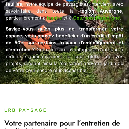
feuilles
, notre équipe de paysagistes intervient avec
savoir-faire dans toute la
région Auvergne
,
particulièrement à
Issoire
et à
Cournon d’Auvergne
.
Saviez-vous qu’en plus de transformer votre
espace, vous pouvez bénéficier d’un crédit d’impôt
de 50% sur certains travaux d’aménagement et
d’entretien ?
Cette mesure avantageuse contribue à
réduire significativement le coût global de vos
projets, rendant ainsi la réalisation de votre jardin ou
de votre cour encore plus accessible.
LRB PAYSAGE
Votre partenaire pour l’entretien de