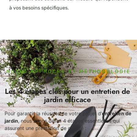
à vos besoins spécifiques.
NOTRE APPROCHE ET MÉTHODOLOGIE
Les 4 étapes clés pour un entretien de
jardin efficace
Pour garantir la réussite de votre projet d’
entretien de
jardin
, nous avons défini 4 étapes essentielles qui
assurent une prestation de qualité :