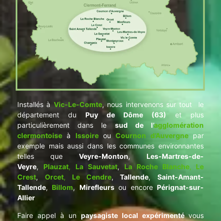
Installés à
Vic-Le-Comte
, nous intervenons sur tout le
département du
Puy de Dôme (63)
et plus
particulièrement dans le
sud de l’
agglomération
clermontoise
à
Issoire
ou
Cournon d’Auvergne
par
exemple mais aussi dans les communes environnantes
telles que
Veyre-Monton
,
Les-Martres-de-
Veyre
,
Plauzat
,
La Sauvetat
,
La Roche Blanche
,
Le
Crest
,
Orcet
,
Le Cendre
,
Tallende
,
Saint-Amant-
Tallende
,
Billom
,
Mirefleurs
ou encore
Pérignat-sur-
Allier
Faire appel à un
paysagiste local expérimenté
vous